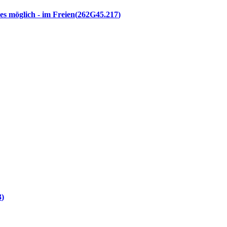
s möglich - im Freien
262G45.217
3