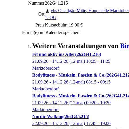
Nummer
262G41.215
vhs Ostallgäu Mitte, Hauptstelle Marktobe
Ort
1. OG,
Preis
Kursgebühr: 19,00 €
Termin(e) im Kalender speichern
Weitere Veranstaltungen von
Bi
Fit und aktiv ins Alter
262G41.216
21.09.26 - 14.12.26
(12-mal)
10:25
- 11:25
Marktoberdorf
Bodyfitness - Muskeln, Faszien & Co.
262G41.21
21.09.26 - 14.12.26
(12-mal)
08:15
- 09:15
Marktoberdorf
Bodyfitness - Muskeln, Faszien & Co.
262G41.21
21.09.26 - 14.12.26
(12-mal)
09:20
- 10:20
Marktoberdorf
Nordic Walking
262G45.215
22.09.26 - 15.12.26
(12-mal)
17:45
- 19:00