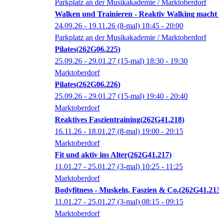
Parkplatz an der Musikakademie / Marktoberdorf
Walken und Trainieren - Reaktiv Walking macht e
24.09.26 - 19.11.26
(8-mal)
18:45
- 20:00
Parkplatz an der Musikakademie / Marktoberdorf
Pilates
262G06.225
25.09.26 - 29.01.27
(15-mal)
18:30
- 19:30
Marktoberdorf
Pilates
262G06.226
25.09.26 - 29.01.27
(15-mal)
19:40
- 20:40
Marktoberdorf
Reaktives Faszientraining
262G41.218
16.11.26 - 18.01.27
(8-mal)
19:00
- 20:15
Marktoberdorf
Fit und aktiv ins Alter
262G41.217
11.01.27 - 25.01.27
(3-mal)
10:25
- 11:25
Marktoberdorf
Bodyfitness - Muskeln, Faszien & Co.
262G41.21
11.01.27 - 25.01.27
(3-mal)
08:15
- 09:15
Marktoberdorf