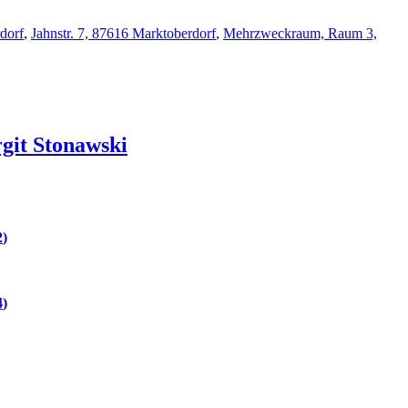
rdorf
,
Jahnstr. 7, 87616 Marktoberdorf
,
Mehrzweckraum, Raum 3,
rgit
Stonawski
2
4