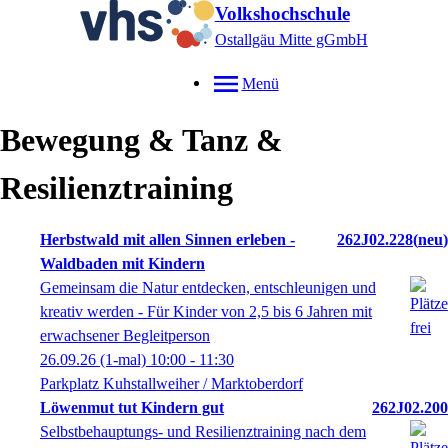
Volkshochschule
Ostallgäu Mitte gGmbH
Menü
Bewegung & Tanz &
Resilienztraining
Herbstwald mit allen Sinnen erleben -
262J02.228
neu
Waldbaden mit Kindern
Gemeinsam die Natur entdecken, entschleunigen und
kreativ werden - Für Kinder von 2,5 bis 6 Jahren mit
erwachsener Begleitperson
26.09.26
(1-mal)
10:00
- 11:30
Parkplatz Kuhstallweiher / Marktoberdorf
Löwenmut tut Kindern gut
262J02.200
Selbstbehauptungs- und Resilienztraining nach dem