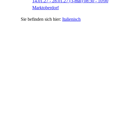
14.01.27 - 28.01.27
(3-mal)
08:30
- 10:00
Marktoberdorf
Italienisch