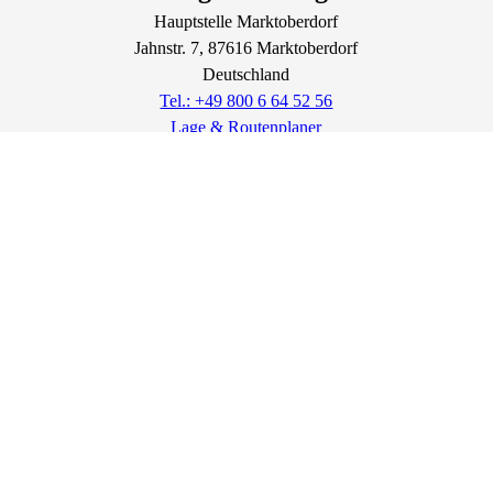
Hauptstelle Marktoberdorf
Jahnstr.
7
, 87616
Marktoberdorf
Deutschland
Tel.: +49 800 6 64 52 56
Lage & Routenplaner
Impressum
AGB
Datenschutz
Widerrufsbelehrung
Widerruf erklären