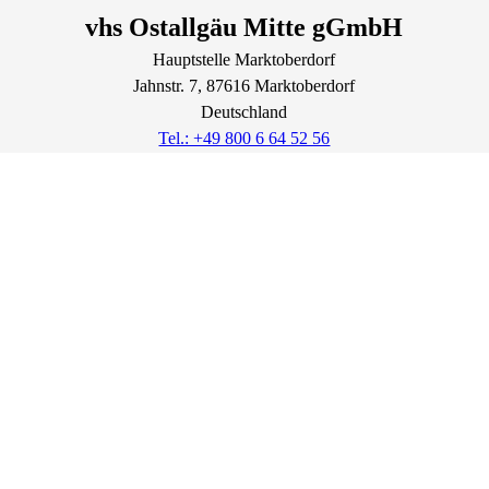
vhs Ostallgäu Mitte gGmbH
Hauptstelle Marktoberdorf
Jahnstr.
7
, 87616
Marktoberdorf
Deutschland
Tel.: +49 800 6 64 52 56
Lage & Routenplaner
Impressum
AGB
Datenschutz
Widerrufsbelehrung
Widerruf erklären