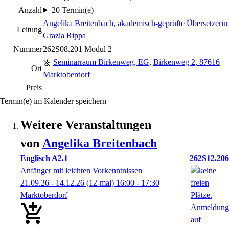
Anzahl
20 Termin(e)
Angelika Breitenbach
, akademisch-geprüfte Übersetzerin
Leitung
Grazia Rippa
Nummer
262S08.201 Modul 2
Seminarraum Birkenweg, EG
,
Birkenweg 2, 87616
Ort
Marktoberdorf
Preis
Termin(e) im Kalender speichern
Weitere Veranstaltungen
von
Angelika
Breitenbach
Englisch A2.1
262S12.206
Anfänger mit leichten Vorkenntnissen
21.09.26 - 14.12.26
(12-mal)
16:00
- 17:30
Marktoberdorf