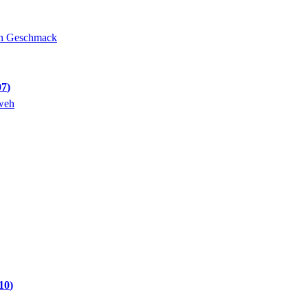
ten Geschmack
07
weh
10