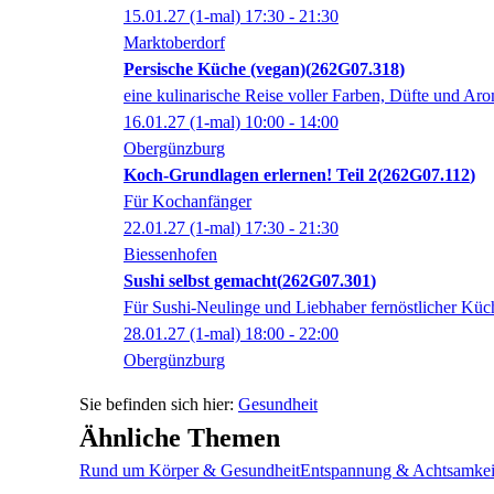
15.01.27
(1-mal)
17:30
- 21:30
Marktoberdorf
Persische Küche (vegan)
262G07.318
eine kulinarische Reise voller Farben, Düfte und Ar
16.01.27
(1-mal)
10:00
- 14:00
Obergünzburg
Koch-Grundlagen erlernen! Teil 2
262G07.112
Für Kochanfänger
22.01.27
(1-mal)
17:30
- 21:30
Biessenhofen
Sushi selbst gemacht
262G07.301
Für Sushi-Neulinge und Liebhaber fernöstlicher Küc
28.01.27
(1-mal)
18:00
- 22:00
Obergünzburg
Gesundheit
Ähnliche Themen
Rund um Körper & Gesundheit
Entspannung & Achtsamkei