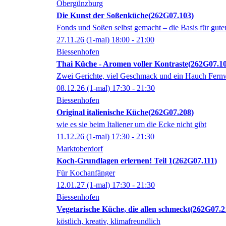
Obergünzburg
Die Kunst der Soßenküche
262G07.103
Fonds und Soßen selbst gemacht – die Basis für gu
27.11.26
(1-mal)
18:00
- 21:00
Biessenhofen
Thai Küche - Aromen voller Kontraste
262G07.1
Zwei Gerichte, viel Geschmack und ein Hauch Fern
08.12.26
(1-mal)
17:30
- 21:30
Biessenhofen
Original italienische Küche
262G07.208
wie es sie beim Italiener um die Ecke nicht gibt
11.12.26
(1-mal)
17:30
- 21:30
Marktoberdorf
Koch-Grundlagen erlernen! Teil 1
262G07.111
Für Kochanfänger
12.01.27
(1-mal)
17:30
- 21:30
Biessenhofen
Vegetarische Küche, die allen schmeckt
262G07.2
köstlich, kreativ, klimafreundlich