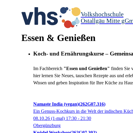
Volkshochschule
Ostallgäu Mitte gG
Essen & Genießen
Koch- und Ernährungskurse – Gemeinsa
Im Fachbereich
"Essen und Genießen"
finden Sie 
hier lernen Sie Neues, tauschen Rezepte aus und erl
Wissen und geben Inspiration für Ihre Küche zu Hau
Namaste India (vegan)
262G07.316
Ein Genuss-Kochkurs in die Welt der indischen Küc
08.10.26
(1-mal)
17:30
- 21:30
Obergünzburg
Knödel Workshop
262G07.302