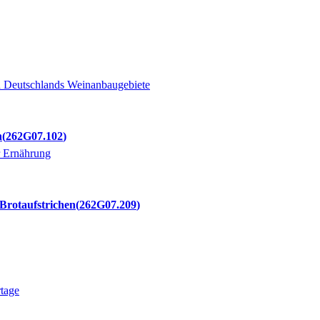
h Deutschlands Weinanbaugebiete
h
262G07.102
r Ernährung
 Brotaufstrichen
262G07.209
rtage