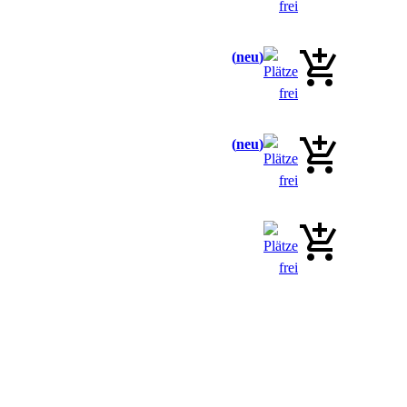
neu
neu