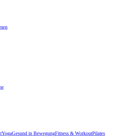
omen
he
t
Yoga
Gesund in Bewegung
Fitness & Workout
Pilates