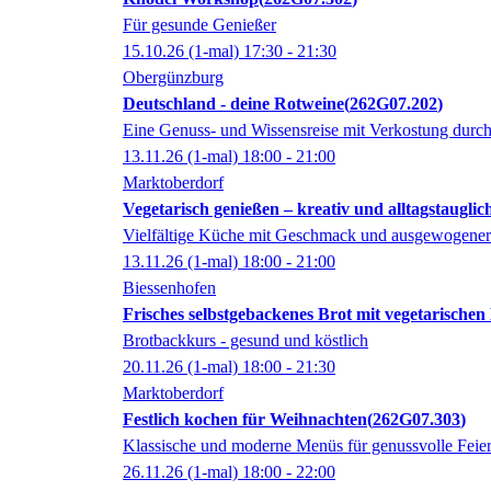
Für gesunde Genießer
15.10.26
(1-mal)
17:30
- 21:30
Obergünzburg
Deutschland - deine Rotweine
262G07.202
Eine Genuss- und Wissensreise mit Verkostung durc
13.11.26
(1-mal)
18:00
- 21:00
Marktoberdorf
Vegetarisch genießen – kreativ und alltagstauglic
Vielfältige Küche mit Geschmack und ausgewogene
13.11.26
(1-mal)
18:00
- 21:00
Biessenhofen
Frisches selbstgebackenes Brot mit vegetarischen
Brotbackkurs - gesund und köstlich
20.11.26
(1-mal)
18:00
- 21:30
Marktoberdorf
Festlich kochen für Weihnachten
262G07.303
Klassische und moderne Menüs für genussvolle Feie
26.11.26
(1-mal)
18:00
- 22:00