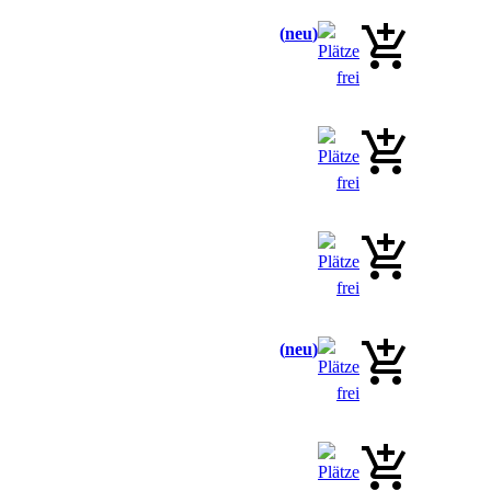
neu
neu